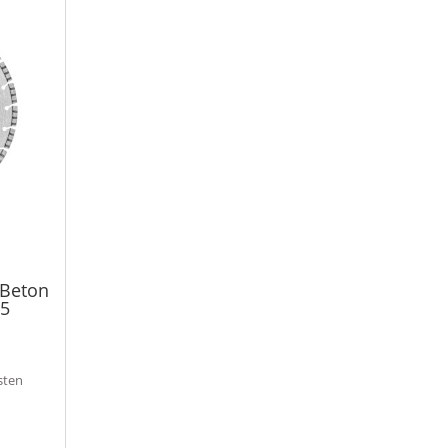
 Beton
15
sten