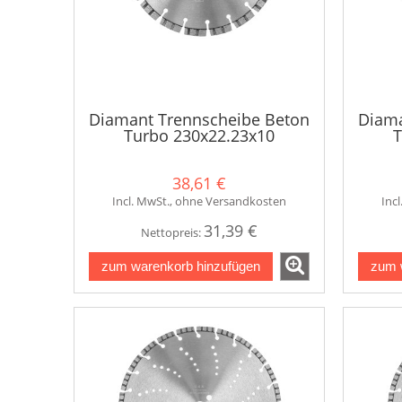
Diamant Trennscheibe Beton
Diama
Turbo 230x22.23x10
T
38,61 €
Incl. MwSt., ohne Versandkosten
Inc
31,39 €
Nettopreis:
zum warenkorb hinzufügen
zum 