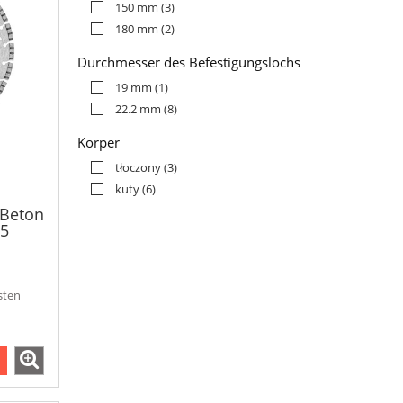
150 mm
(3)
180 mm
(2)
Durchmesser des Befestigungslochs
19 mm
(1)
22.2 mm
(8)
Körper
tłoczony
(3)
kuty
(6)
 Beton
15
sten