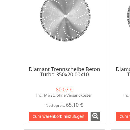
Diamant Trennscheibe Beton
Diama
Turbo 350x20.00x10
T
80,07 €
Incl. MwSt., ohne Versandkosten
Inc
65,10 €
Nettopreis:
zum warenkorb hinzufügen
zum 