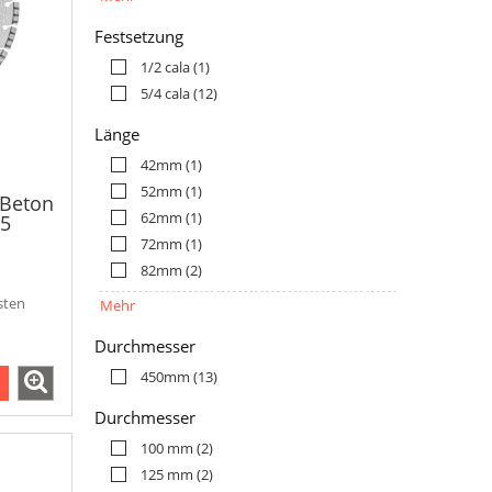
Festsetzung
1/2 cala
(1)
5/4 cala
(12)
Länge
42mm
(1)
52mm
(1)
 Beton
62mm
(1)
15
72mm
(1)
82mm
(2)
sten
Mehr
Durchmesser
450mm
(13)
Durchmesser
100 mm
(2)
125 mm
(2)