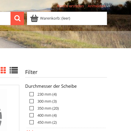
Konto erstellen
Anmelden
Warenkorb:
(leer)
Filter
Durchmesser der Scheibe
230 mm
(4)
300 mm
(3)
350 mm
(20)
400 mm
(4)
450 mm
(2)