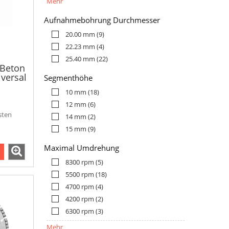
Mehr
Aufnahmebohrung Durchmesser
20.00 mm
(9)
22.23 mm
(4)
25.40 mm
(22)
 Beton
versal
Segmenthöhe
10 mm
(18)
12 mm
(6)
sten
14 mm
(2)
15 mm
(9)
Maximal Umdrehung
8300 rpm
(5)
5500 rpm
(18)
4700 rpm
(4)
4200 rpm
(2)
6300 rpm
(3)
Mehr