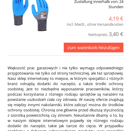
Zustellung innerhalb von:
24
Stunden
4,19 €
Incl. MwSt., ohne Versandkosten
3,40 €
Nettopreis:
zum warenkorb hinzufügen
Większość prac garażowych i nie tylko wymaga odpowiedniego
przygotowania nie tylko od strony technicznej, ale też sprzętowej.
Nasz sklep internetowy to miejsce, w którym specjaliści z różnych
branż odnajdą dodatki do narzędzi, a także środki ochrony
osobistej. Jest to niezbędne wyposażenie pracowników, którzy
podczas korzystania z różnego rodzaju sprzętów są narażeni na
powstanie uszkodzeń ciała czy zdrowia. W naszej ofercie znajdują
się między innymi nakolanniki, które zaliczyć można do środków
ochrony osobistej. Chronią one głównie przed dłuższą stycznością
z szorstką powierzchnią czy zimnem. Nieustannie dbamy o to, by
w naszym sklepie internetowym pojawiły się różnego rodzaju
dodatki do narzędzi, takie jak tarcze do cięcia. W przypadku
problemu z doborem odpowiedniego produktu, nasi specjaliści