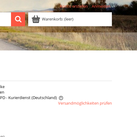
Konto erstellen
Anmelden
Warenkorb:
(leer)
cke
den
DPD - Kurierdienst
(Deutschland)
Versandmöglichkeiten prüfen
does not include any possible
osts
ten