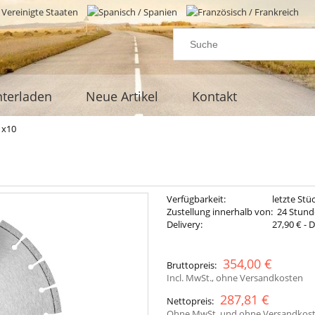
terladen
Neue Artikel
Kontakt
 x10
Verfügbarkeit:
letzte Stü
Zustellung innerhalb von:
24 Stun
Delivery:
27,90 €
- 
The price 
354,00 €
Bruttopreis:
payment c
Incl. MwSt., ohne Versandkosten
287,81 €
Nettopreis:
Ohne MwSt. und ohne Versandkos