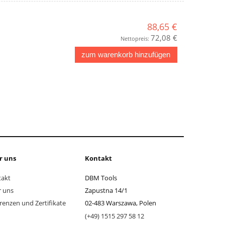
88,65 €
72,08 €
Nettopreis:
zum warenkorb hinzufügen
r uns
Kontakt
takt
DBM Tools
 uns
Zapustna 14/1
renzen und Zertifikate
02-483 Warszawa, Polen
(+49) 1515 297 58 12