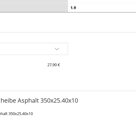
1.9
ble
27,90 €
heibe Asphalt 350x25.40x10
halt 350x25.40x10