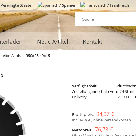
terladen
Neue Artikel
Kontakt
heibe Asphalt 350x25.40x15
15
Verfügbarkeit:
durchschn
Zustellung innerhalb von:
24 Stun
Delivery:
27,90 €
- 
The price 
94,37 €
Bruttopreis:
payment c
Incl. MwSt., ohne Versandkosten
76,73 €
Nettopreis:
Ohne MwSt. und ohne Versandkos