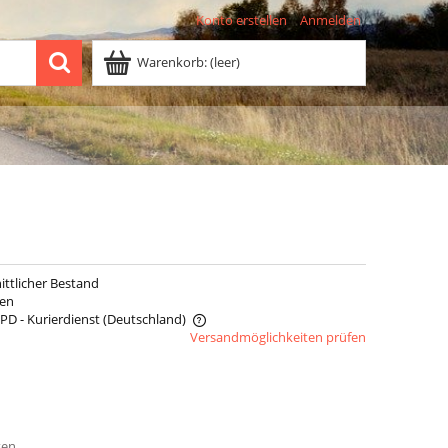
Konto erstellen
Anmelden
Warenkorb:
(leer)
ittlicher Bestand
den
DPD - Kurierdienst
(Deutschland)
Versandmöglichkeiten prüfen
does not include any possible
osts
ten