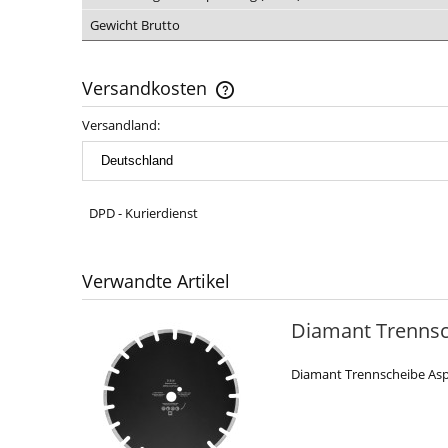
Gewicht Brutto
Versandkosten
Versandland:
The price does not include any possi
payment costs
DPD - Kurierdienst
Verwandte Artikel
Diamant Trennsc
Diamant Trennscheibe Asp