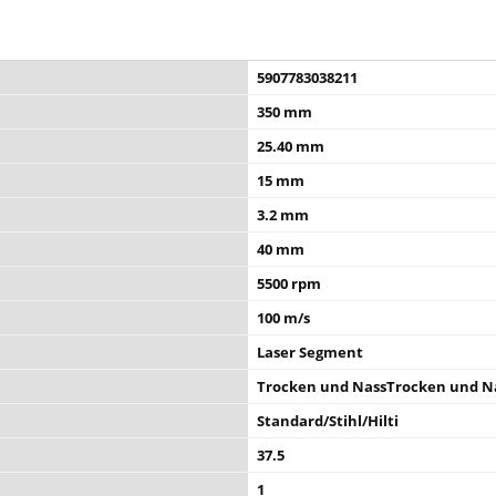
5907783038211
350 mm
25.40 mm
15 mm
3.2 mm
40 mm
5500 rpm
100 m/s
Laser Segment
Trocken und NassTrocken und N
Standard/Stihl/Hilti
37.5
1